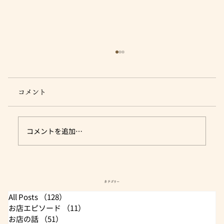
コメント
コメントを追加…
骨付き肉を食べ易く♪ - 手羽先編 -
カテゴリー
All Posts
（128）
128件の記事
お店エピソード
（11）
11件の記事
お店の話
（51）
51件の記事