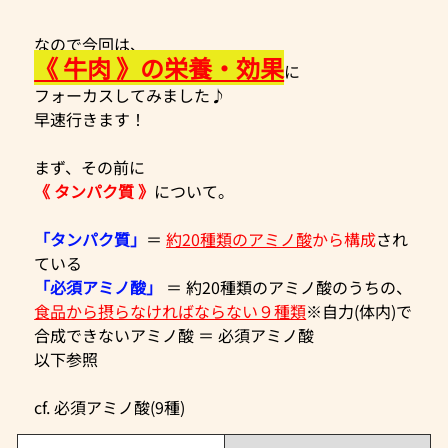
なので今回は、
《 牛肉 》の栄養・効果
に
フォーカスしてみました♪
早速行きます！
まず、その前に
《 タンパク質 》
について。
「タンパク質」
＝ 
約20種類のアミノ酸
から構成
され
ている
「必須アミノ酸」
 ＝ 約20種類のアミノ酸のうちの、
食品から摂らなければならない９種類
※自力(体内)で
合成できないアミノ酸 ＝ 必須アミノ酸
以下参照
cf. 必須アミノ酸(9種)