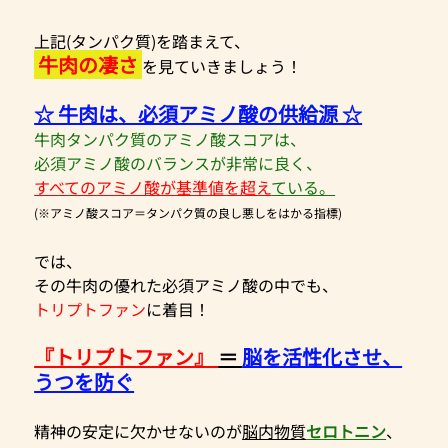
上記(タンパク質)を踏まえて、
 牛肉の凄さ 
を見ていきましょう！
☆ 牛肉は、必須アミノ酸の供給源 ☆
牛肉タンパク質のアミノ酸スコアは、
必須アミノ酸のバランスが非常に良く、
すべてのアミノ酸が基準値を超え
ている。
(※アミノ酸スコア＝タンパク質の良し悪しをはかる指標)
では、
その牛肉の優れた必須アミノ酸の中でも、
トリプトファン
に着目！
『トリプトファン』 
＝ 
脳を活性化させ、
うつを防ぐ
精神の安定に欠かせないのが
脳内物質
セロトニン
、