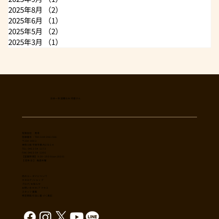
2025年8月
（2）
2件の記事
2025年6月
（1）
1件の記事
2025年5月
（2）
2件の記事
2025年3月
（1）
1件の記事
日本一多国籍なお肉屋さん
​有限会社 秀幸
登録番号：T8021002061566
〒254-0002
神奈川県平塚市横内3785-4
TEL: 0463-54-1173
FAX: 0463-54-1186
【営業時間】 9:30-19:30(sun18:30)
【 定休日 】 毎週木曜
肉のユーダイについて
カタログ/ショップ
ブログ/お知らせ
​お問い合わせ/アクセス
スタッフ募集
特定商取引法に基づく表記