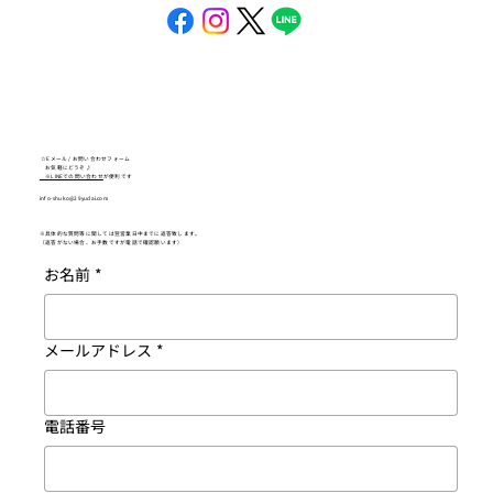
☆Eメール / お問い合わせフォーム
お気軽にどうぞ♪
※LINEでの問い合わせ
が便利です
info-shuko@29yudai.com
※具体的な質問等に関しては翌営業日中までに返答致します。
（返答がない場合、お手数ですが電話で確認願います）
お名前
*
メールアドレス
*
電話番号