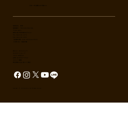
日本一多国籍なお肉屋さん
​有限会社 秀幸
登録番号：T8021002061566
〒254-0002
神奈川県平塚市横内3785-4
TEL: 0463-54-1173
FAX: 0463-54-1186
【営業時間】 9:30-19:30(sun18:30)
【 定休日 】 毎週木曜
肉のユーダイについて
カタログ/ショップ
ブログ/お知らせ
​お問い合わせ/アクセス
スタッフ募集
特定商取引法に基づく表記
Copyright （C） 2017,shuko co., ltd. All Rights reserved.