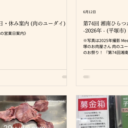
6月12日
営業日・休み案内 (肉のユーダイ)
第74回 湘南ひら
-2026年 - (平塚市)
近の営業日案内》
※写真は2025年撮影 Meet the Meat ♪ 湘南平
塚のお肉屋さん 肉のユーダイ
のお祭り！ 『第74回湘
が、開催されますよ～！ (^
（金）～ 5日(日) 【時間】 
は、19時まで ☆露店・見
～19:30 (7/5は18:3
前（北口） 《パレード》 7/
南スターモール 例年11
つり 今年は開催時間が3
長く楽しめるようになり
か七夕まつりHP ～Progress With You！～ 【肉
のユーダイSNS】 ※SNSフォロー頂けると嬉し
いです♪ お得な情報を
☆LINE ☆Instagram ☆facebook ☆X(twitter)​