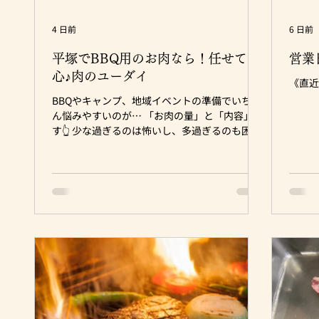
4 日前
6 日前
平塚でBBQ用のお肉なら！任せて安
心♪肉のユーダイ
《直
BBQやキャンプ、地域イベントの準備でいちば
ん悩みやすいのが… 「お肉の量」と「内容」で
す👆 少な過ぎるのは怖いし、多過ぎるのも困
る… 子どもが多い？大人中心？がっつりモリモ
リ食べたい？ で、ちょうどいい内容は変わりま
す 平塚市でBBQ用のお肉を探しているなら 肉
のユーダイにお任せください♪ 人数や予算、イ
ベント内容に合わせて 焼き易く、食べ易く、盛
り上がるお肉を用意できます👍 ⇒ BBQのお肉
は人数だけで決めないほうが安心です BBQのお
肉選びでは「何人分か？」 が最初の目安になり
ます ただ、それだけで決めると内容が合わない
ことがあります 例えば、同じ10人でも内容は大
きく変わります 家族連れで子どもが多い 野郎
同士で無限に食べられる、笑 会社や地域のイベ