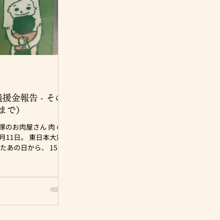
援金報告 - その
0 まで）
湘南平塚のお肉屋さん 肉 の
たあの日から、 15年
によって親を失った子供
うち両親を失った子供は
14年3月現在） 肉のユー
募金箱にて お預かりし
私が責任を持ち全額送金
。 (～2026.3.10
8,859 - 》 (※累計