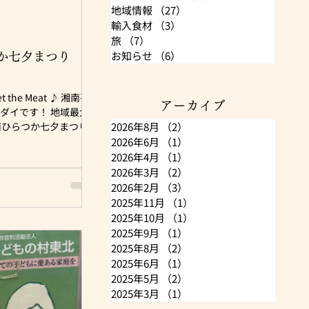
地域情報
（27）
27件の記事
輸入食材
（3）
3件の記事
旅
（7）
7件の記事
お知らせ
（6）
6件の記事
つか七夕まつり
アーカイブ
です！ 地域最大
2026年8月
（2）
2件の記事
南ひらつか七夕まつり』
-^)/ 【日程】 7月3日
2026年6月
（1）
1件の記事
～20:30 ※7/5(日)
2026年4月
（1）
1件の記事
附台公園ブースは9:30
2026年3月
（2）
2件の記事
0まで) 【場所】 主に平塚駅
2026年2月
（3）
3件の記事
3(金) 10:30～ 湘
2025年11月
（1）
1件の記事
0万人程が訪れる七夕ま
2025年10月
（1）
1件の記事
0分延び 夜の雰囲気も
2025年9月
（1）
1件の記事
ましたね✨ 湘南ひらつ
2025年8月
（2）
2件の記事
2025年6月
（1）
1件の記事
2025年5月
（2）
2件の記事
いち早くお伝えします！
2025年3月
（1）
1件の記事