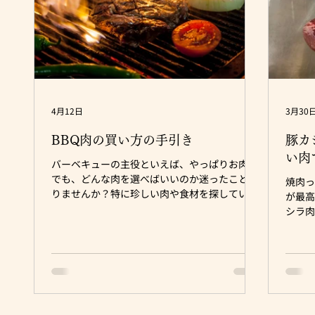
ントで幅広い年代が集まる キャンプで夜と翌朝
に分けて食べたい お酒に合うお肉を中心にした
い 肉のユーダイでは こうした『人数の中身』
にまで考慮してご提案できます！ 焼肉用のスラ
イス肉を中心にするのか？ インパクトある塊肉
で魅せるのか？ ブラジルスタイルBBQで盛り上
げるのか？ そのコンセプ
4月12日
3月30
BBQ肉の買い方の手引き
豚カ
い肉
バーベキューの主役といえば、やっぱりお肉！
でも、どんな肉を選べばいいのか迷ったことあ
焼肉
りませんか？特に珍しい肉や食材を探している
が最高
なら、選び方のコツを知っておくと失敗しませ
シラ
ん！今回は、BBQ肉の買い方のポイントやおす
す。
すめの肉を紹介しながら、楽しいBBQの準備を
また
してみましょう♪ BBQ 🍖BBQ肉を選ぶときの
人、B
基本ポイント BBQ肉を買うとき、まずはその
タリ
「コンセプト」を考えるのが大事！豪華で特別
に迫っ
感溢れるＢＢＱ？それとも、限られた予算の中
これだ
でとにかく量を食べたい？定番で選ぶのか？珍
肉の