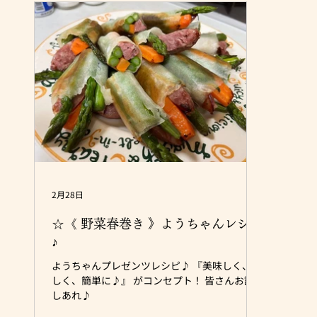
しい肉にチャレンジするのか？そのテーマによ
ぺた
って選ぶ部位や種類が変わってきます。 冷凍か
とジ
チルド（生）か 自宅で焼くならチルドの方がす
す。焼
ぐに焼けて良いですし、キャンプ場まで移動す
脂が溶
るなら冷凍の方が保冷剤代わりになって重宝し
から、
たりします！お肉の温度管理は鮮度にかかわる
味噌ダ
大事な要素です。 部位の特徴を知る 肉の部位に
BBQ
よって、硬さや脂の入り方が違います。霜降り
つか
で柔らかいお肉が良いのか、赤身で肉々しい噛
で、
み応えが良いのか。バランスも考慮する必要が
いてお
あります。 量の目安を考える ...
カシラ
は、
適度
2月28日
☆《 野菜春巻き 》ようちゃんレシピ
♪
ようちゃんプレゼンツレシピ♪ 『美味しく、楽
しく、簡単に♪』 がコンセプト！ 皆さんお試
しあれ♪