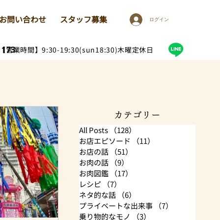
お問い合わせ
スタッフ募集
ログイン
1173
【営業時間】9:30-19:30(sun18:30)木曜定休日
カテゴリー
All Posts
（128）
128件の記事
お店エピソード
（11）
11件の記事
お店の話
（51）
51件の記事
お肉の話
（9）
9件の記事
お肉図鑑
（17）
17件の記事
レシピ
（7）
7件の記事
ネタ的な話
（6）
6件の記事
プライベートな出来事
（7）
7件の記事
乗り物的なモノ
（3）
3件の記事