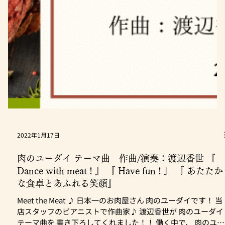
2022年2月19日
ひらつな祭 -2022年 - (平塚市)
Meet the Meat ♪ 日本一のお肉屋さん 肉のユーダイです！
《災害から命を守る》がテーマの防災イベント 『ひらつな
祭』が 開催されます！ ［開催日］ 2022.3.6(日) ［時間］
11:00〜15:30 ［場所］ 紅谷パールロード・まちかど広場周辺
[...