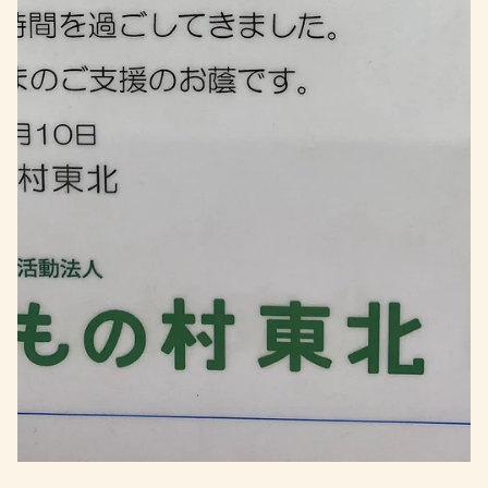
夢の日本最北端（北海道）
《日本の本土最北端を綴る》