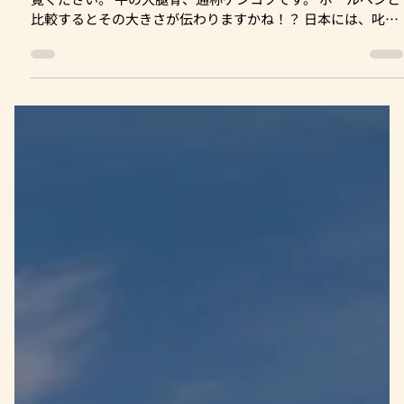
2022年6月12日
【 牛骨バゲット焼き 】オス・ア・モアル - Os à
moelle -