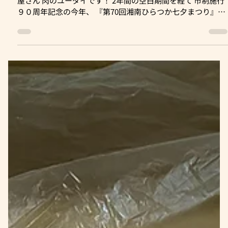
2022年6月26日
第70回 湘南ひらつか七夕まつり -2022年 - (平塚市
※2018年撮影 ※2019年撮影 Meet the Meat ♪ 湘南平塚のお肉
屋さん 肉のユーダイです！ 2年間の空白期間を経て 市制施行
９０周年記念の今年、 『第70回湘南ひらつか七夕まつり』
が、開催されますよ～！ (^-^)/ 【日程】 7月8日（金）～...