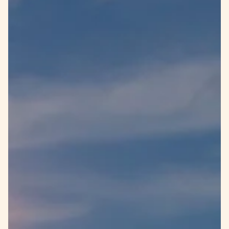
Meet the Meat ♪ 日本一のお肉屋さん 肉のユーダイです！ ご
覧ください。 牛の大腿骨、通称ゲンコツです。 ボールペンと
比較するとその大きさが伝わりますかね！？ 日本には、叱ら
れて頭にゲンコツをくらう、という表現もありますが、...