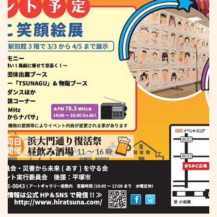
2022年3月4日
東日本大震災遺児義援金報告（～2022.3.1 まで）
【お知らせ】 今年から送金に際し、『硬貨カウント手数料』
が掛かってしまう時代になりました。 例え、募金であって
も、、、 今回分は、自身の募金とは別に、その手数料も全額
私個人で負担致します。来年以降はその手数料は募金額から
充てさせていただきますので御承知ください。 Meet...