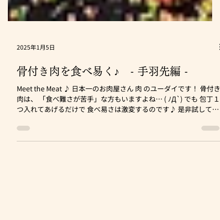
2025年1月5日
骨付き肉を食べ易く♪ - 手羽先編 -
Meet the Meat ♪ 日本一のお肉屋さん 肉 のユーダイです！ 骨付
肉は、 「食べ難さが苦手」な方もいますよね… ( ﾉД`) でも 包丁
つ入れてあげるだけで 食べ易さは激変するのです♪ 是非試してみ
てください！ 今回は、 手羽先を例に挙げてみましょう♪...