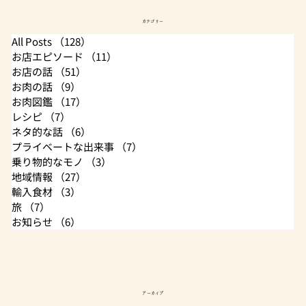
カテゴリー
All Posts
（128）
128件の記事
お店エピソード
（11）
11件の記事
お店の話
（51）
51件の記事
お肉の話
（9）
9件の記事
お肉図鑑
（17）
17件の記事
レシピ
（7）
7件の記事
ネタ的な話
（6）
6件の記事
プライベートな出来事
（7）
7件の記事
乗り物的なモノ
（3）
3件の記事
地域情報
（27）
27件の記事
輸入食材
（3）
3件の記事
旅
（7）
7件の記事
お知らせ
（6）
6件の記事