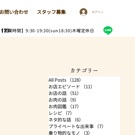
お問い合わせ
スタッフ募集
ログイン
1173
【営業時間】9:30-19:30(sun18:30)木曜定休日
カテゴリー
All Posts
（128）
128件の記事
お店エピソード
（11）
11件の記事
お店の話
（51）
51件の記事
お肉の話
（9）
9件の記事
お肉図鑑
（17）
17件の記事
レシピ
（7）
7件の記事
ネタ的な話
（6）
6件の記事
プライベートな出来事
（7）
7件の記事
乗り物的なモノ
（3）
3件の記事