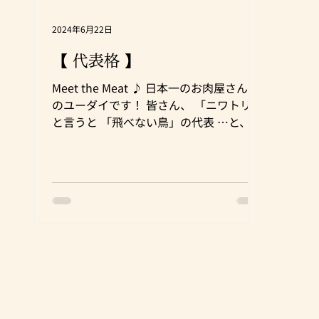
2024年6月22日
【 代表格 】
Meet the Meat ♪ 日本一のお肉屋さん 肉
のユーダイです！ 皆さん、 「ニワトリ」
と言うと 「飛べない鳥」の代表 …と、い
う イメージしかないですよね？(決めつけ
①) … そして、 とり肉と言えば… 誰もが
絶対に「ニワトリ」を 連想しますよね？
(決めつけ②)...