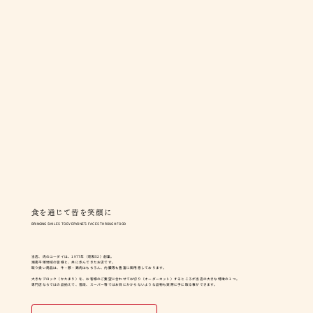
食を通じて皆を笑顔に
BRINGING SMILES TO EVERYONE’S FACES THROUGH FOOD
当店、肉のユーダイは、1977年（昭和52）創業。
湘南平塚地域の皆様と、共に歩んできたお店です。
取り扱い商品は、牛・豚・鶏肉はもちろん、内臓等も豊富に御用意しております。
大きなブロック（かたまり）を、お客様のご要望に合わせてお切り（オーダーカット）するところが当店の大きな特徴の１つ。
専門店ならではの品揃えで、普段、スーパー等ではお目にかからないような品物も実際に手に取る事ができます。