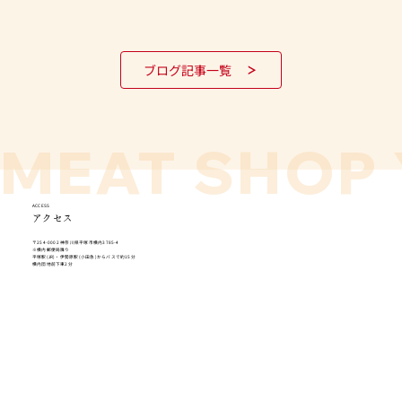
ブログ記事一覧
MEAT SHOP 
ACCESS
アクセス
〒254-0002 神奈川県平塚市横内3785-4
​※横内郵便局隣り
平塚駅(JR)・伊勢原駅(小田急)からバスで約15分
横内団地前下車2分