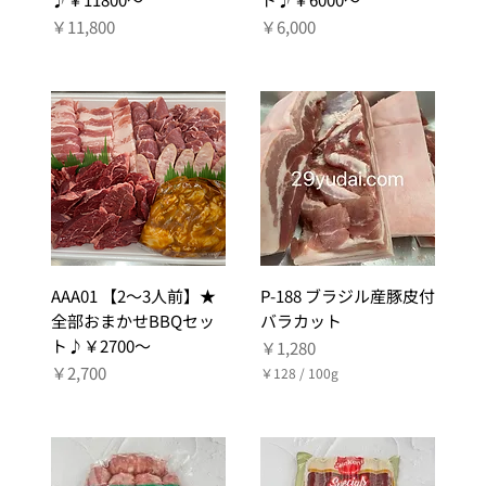
価格
価格
￥11,800
￥6,000
AAA01 【2～3人前】★
P-188 ブラジル産豚皮付
全部おまかせBBQセッ
バラカット
ト♪￥2700～
価格
￥1,280
価格
￥2,700
￥128
/
100g
￥
1
2
8
／
1