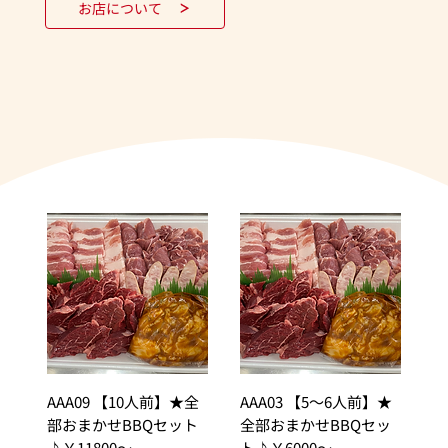
お店について
AAA09 【10人前】★全
AAA03 【5～6人前】★
部おまかせBBQセット
全部おまかせBBQセッ
♪￥11800～
ト♪￥6000～