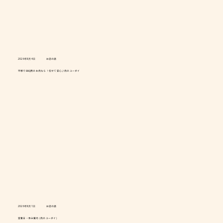
2026年8月4日
お店の話
平塚でBBQ用のお肉なら！任せて安心♪肉のユーダイ
2026年8月1日
お店の話
営業日・休み案内 (肉のユーダイ)