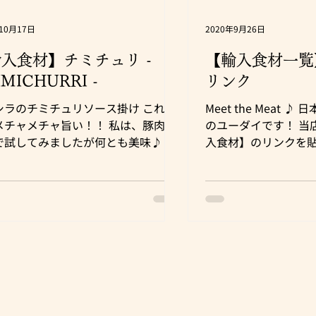
年10月17日
2020年9月26日
入食材】チミチュリ -
【輸入食材一覧
IMICHURRI -
リンク
シラのチミチュリソース掛け これが
Meet the Meat 
メチャメチャ旨い！！ 私は、豚肉・
のユーダイです！ 当
で試してみましたが何とも美味♪ 野
入食材】のリンクを貼
ラダにもかけても相性が良いです、
グ記事の為、現在取
も。 チミチュリソースの作り方を教
有り ⇓ 旧ブログ（
頂いたのでシェアします！ 皆さんも
https://ameblo.jp/2
試してみてくださいね～ ☆チミチュ
1001...
、...