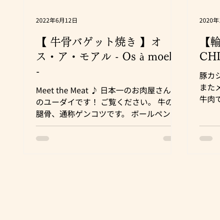
2022年6月12日
2020
【 牛骨バゲット焼き 】オ
【輸
ス・ア・モアル - Os à moelle
CH
-
豚カ
また
Meet the Meat ♪ 日本一のお肉屋さん 肉
牛肉
のユーダイです！ ご覧ください。 牛の大
菜サ
腿骨、通称ゲンコツです。 ボールペンと
とて
比較するとその大きさが伝わりますか
えて
ね！？ 日本には、叱られて頭にゲンコツ
是非
をくらう、という表現もありますが、...
リとは