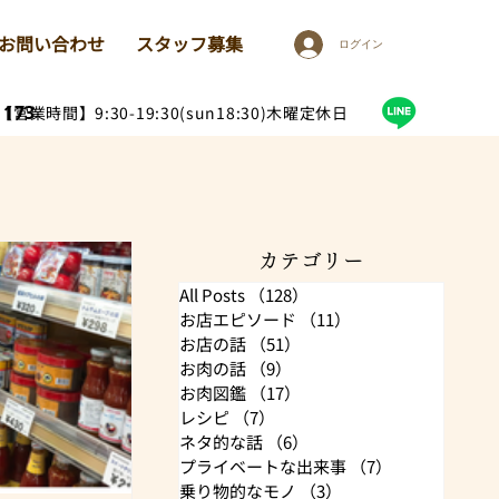
お問い合わせ
スタッフ募集
ログイン
1173
【営業時間】9:30-19:30(sun18:30)木曜定休日
カテゴリー
All Posts
（128）
128件の記事
お店エピソード
（11）
11件の記事
お店の話
（51）
51件の記事
お肉の話
（9）
9件の記事
お肉図鑑
（17）
17件の記事
レシピ
（7）
7件の記事
ネタ的な話
（6）
6件の記事
プライベートな出来事
（7）
7件の記事
乗り物的なモノ
（3）
3件の記事