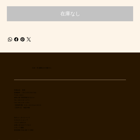
在庫なし
日本一多国籍なお肉屋さん
​有限会社 秀幸
登録番号：T8021002061566
〒254-0002
神奈川県平塚市横内3785-4
TEL: 0463-54-1173
FAX: 0463-54-1186
【営業時間】 9:30-19:30(sun18:30)
【 定休日 】 毎週木曜
肉のユーダイについて
カタログ/ショップ
ブログ/お知らせ
​お問い合わせ/アクセス
スタッフ募集
特定商取引法に基づく表記