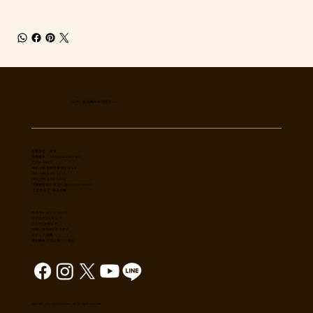
日本一多国籍なお肉屋さん
​有限会社 秀幸
登録番号：T8021002061566
〒254-0002
神奈川県平塚市横内3785-4
TEL: 0463-54-1173
FAX: 0463-54-1186
【営業時間】 9:30-19:30(sun18:30)
【 定休日 】 毎週木曜
肉のユーダイについて
カタログ/ショップ
ブログ/お知らせ
​お問い合わせ/アクセス
スタッフ募集
特定商取引法に基づく表記
Copyright （C） 2017,shuko co., ltd. All Rights reserved.