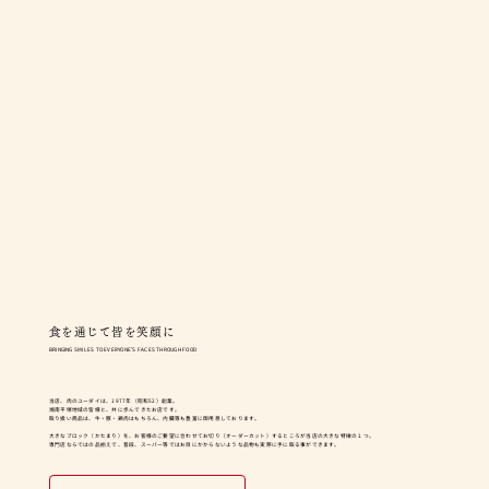
食を通じて皆を笑顔に
BRINGING SMILES TO EVERYONE’S FACES THROUGH FOOD
当店、肉のユーダイは、1977年（昭和52）創業。
湘南平塚地域の皆様と、共に歩んできたお店です。
取り扱い商品は、牛・豚・鶏肉はもちろん、内臓等も豊富に御用意しております。
大きなブロック（かたまり）を、お客様のご要望に合わせてお切り（オーダーカット）するところが当店の大きな特徴の１つ。
専門店ならではの品揃えで、普段、スーパー等ではお目にかからないような品物も実際に手に取る事ができます。