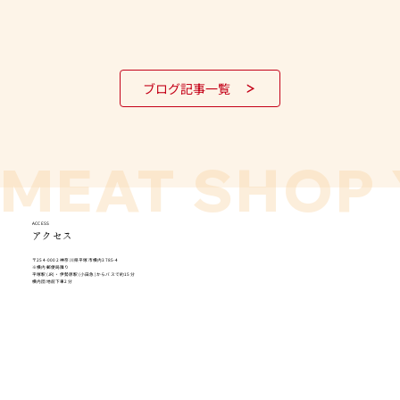
ブログ記事一覧
MEAT SHOP 
ACCESS
アクセス
〒254-0002 神奈川県平塚市横内3785-4
​※横内郵便局隣り
平塚駅(JR)・伊勢原駅(小田急)からバスで約15分
横内団地前下車2分