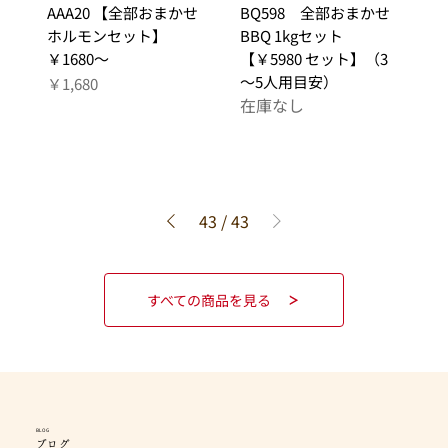
AAA20 【全部おまかせ
BQ598 全部おまかせ
ホルモンセット】
BBQ 1kgセット
￥1680～
【￥5980 セット】（3
～5人用目安）
価格
￥1,680
在庫なし
43
/
43
すべての商品を見る
BLOG
ブログ