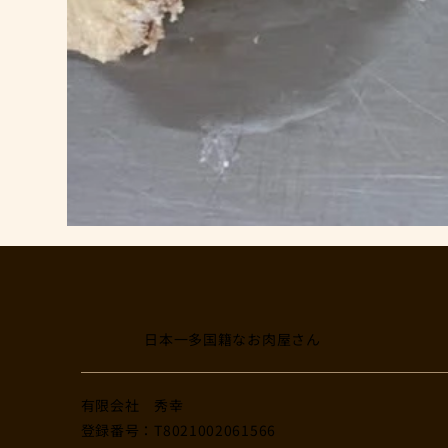
日本一多国籍なお肉屋さん
​有限会社 秀幸
登録番号：T8021002061566