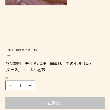
P-270 国産豚小腸（生）
価
￥999,999
格
商品説明：チルド/冷凍 国産豚 生の小腸（丸）
[ケース] L ±5kg/袋
数量
在庫なし