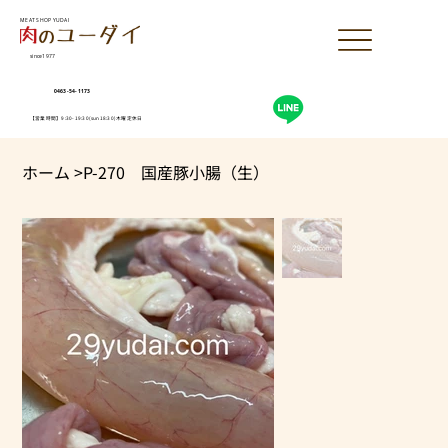
MEAT SHOP YUDAI
since1977
0463-54-1173
【営業時間】9:30-19:30(sun18:30)木曜定休日
ホーム
>
P-270 国産豚小腸（生）