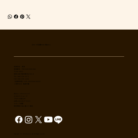
日本一多国籍なお肉屋さん
​有限会社 秀幸
登録番号：T8021002061566
〒254-0002
神奈川県平塚市横内3785-4
TEL: 0463-54-1173
FAX: 0463-54-1186
【営業時間】 9:30-19:30(sun18:30)
【 定休日 】 毎週木曜
肉のユーダイについて
カタログ/ショップ
ブログ/お知らせ
​お問い合わせ/アクセス
スタッフ募集
特定商取引法に基づく表記
Copyright （C） 2017,shuko co., ltd. All Rights reserved.