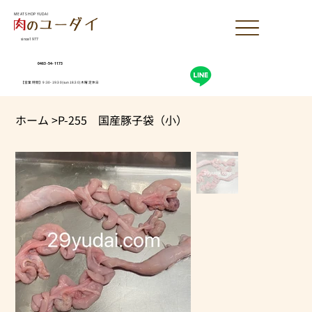
MEAT SHOP YUDAI
since1977
0463-54-1173
【営業時間】9:30-19:30(sun18:30)木曜定休日
ホーム
>
P-255 国産豚子袋（小）