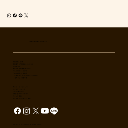
日本一多国籍なお肉屋さん
​有限会社 秀幸
登録番号：T8021002061566
〒254-0002
神奈川県平塚市横内3785-4
TEL: 0463-54-1173
FAX: 0463-54-1186
【営業時間】 9:30-19:30(sun18:30)
【 定休日 】 毎週木曜
肉のユーダイについて
カタログ/ショップ
ブログ/お知らせ
​お問い合わせ/アクセス
スタッフ募集
特定商取引法に基づく表記
Copyright （C） 2017,shuko co., ltd. All Rights reserved.