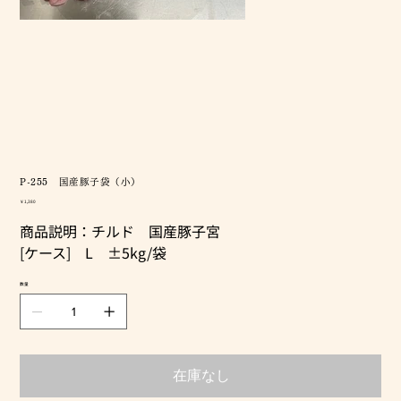
P-255 国産豚子袋（小）
価
￥1,380
格
商品説明：チルド 国産豚子宮
[ケース] L ±5kg/袋
数量
在庫なし