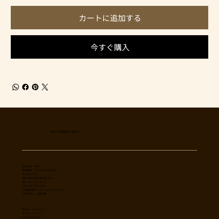
カートに追加する
今すぐ購入
日本一多国籍なお肉屋さん
​有限会社 秀幸
登録番号：T8021002061566
〒254-0002
神奈川県平塚市横内3785-4
TEL: 0463-54-1173
FAX: 0463-54-1186
【営業時間】 9:30-19:30(sun18:30)
【 定休日 】 毎週木曜
肉のユーダイについて
カタログ/ショップ
ブログ/お知らせ