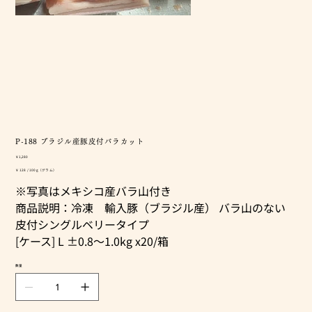
P-188 ブラジル産豚皮付バラカット
価
￥1,280
格
￥128
￥128 / 100g（グラム）
／
※写真はメキシコ産バラ山付き
100
g
商品説明：冷凍 輸入豚（ブラジル産） バラ山のない
皮付シングルベリータイプ
[ケース] L ±0.8～1.0kg x20/箱
数量