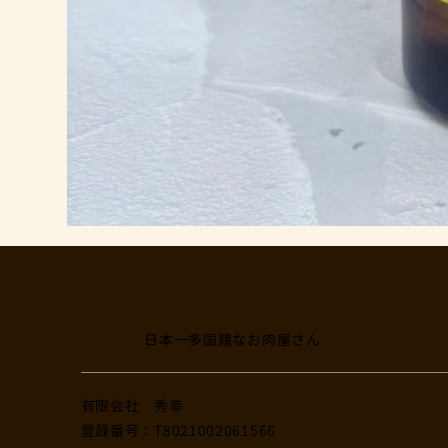
日本一多国籍なお肉屋さん
​有限会社 秀幸
登録番号：T8021002061566