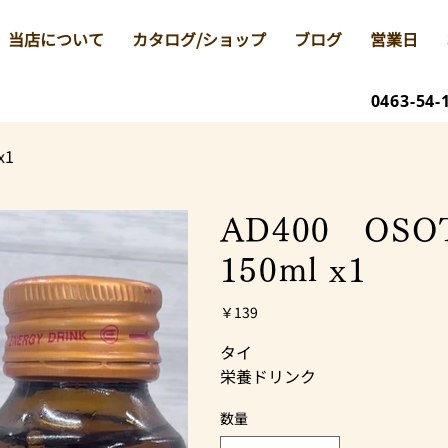
当店について
カタログ/ショップ
ブログ
営業日
0463-54-
x1
AD400 OS
150ml x1
価
￥139
格
タイ
栄養ドリンク
数量