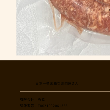
日本一多国籍なお肉屋さん
​有限会社 秀幸
登録番号：T8021002061566