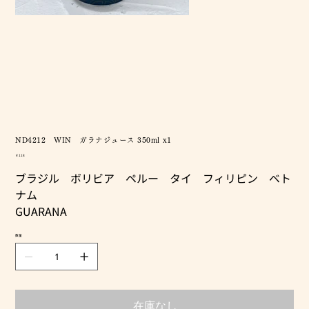
ND4212 WIN ガラナジュース 350ml x1
価
￥118
格
ブラジル ボリビア ペルー タイ フィリピン ベト
ナム
GUARANA
数量
在庫なし