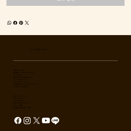
日本一多国籍なお肉屋さん
​有限会社 秀幸
登録番号：T8021002061566
〒254-0002
神奈川県平塚市横内3785-4
TEL: 0463-54-1173
FAX: 0463-54-1186
【営業時間】 9:30-19:30(sun18:30)
【 定休日 】 毎週木曜
肉のユーダイについて
カタログ/ショップ
ブログ/お知らせ
​お問い合わせ/アクセス
スタッフ募集
特定商取引法に基づく表記