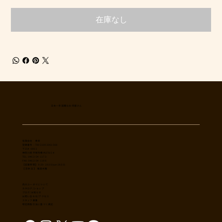
在庫なし
日本一多国籍なお肉屋さん
​有限会社 秀幸
登録番号：T8021002061566
〒254-0002
神奈川県平塚市横内3785-4
TEL: 0463-54-1173
FAX: 0463-54-1186
【営業時間】 9:30-19:30(sun18:30)
【 定休日 】 毎週木曜
肉のユーダイについて
カタログ/ショップ
ブログ/お知らせ
​お問い合わせ/アクセス
スタッフ募集
特定商取引法に基づく表記