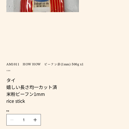
AM1011 HOW HOW ビーフン赤(1mm) 500g x1
価
￥300
格
タイ
嬉しい長さ均一カット済
米粉ビーフン1mm
rice stick
数量