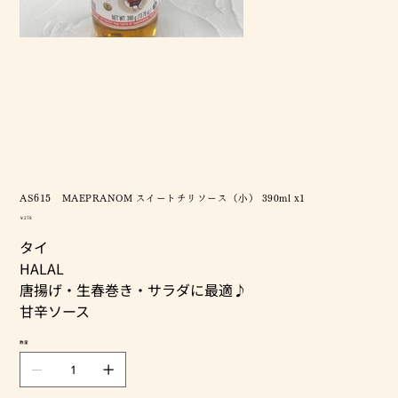
AS615 MAEPRANOM スイートチリソース（小） 390ml x1
価
￥278
格
タイ
HALAL
唐揚げ・生春巻き・サラダに最適♪
甘辛ソース
数量