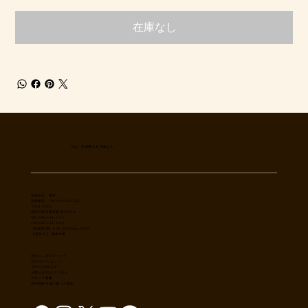
在庫なし
日本一多国籍なお肉屋さん
​有限会社 秀幸
登録番号：T8021002061566
〒254-0002
神奈川県平塚市横内3785-4
TEL: 0463-54-1173
FAX: 0463-54-1186
【営業時間】 9:30-19:30(sun18:30)
【 定休日 】 毎週木曜
肉のユーダイについて
カタログ/ショップ
ブログ/お知らせ
​お問い合わせ/アクセス
スタッフ募集
特定商取引法に基づく表記