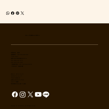
日本一多国籍なお肉屋さん
​有限会社 秀幸
登録番号：T8021002061566
〒254-0002
神奈川県平塚市横内3785-4
TEL: 0463-54-1173
FAX: 0463-54-1186
【営業時間】 9:30-19:30(sun18:30)
【 定休日 】 毎週木曜
肉のユーダイについて
カタログ/ショップ
ブログ/お知らせ
​お問い合わせ/アクセス
スタッフ募集
特定商取引法に基づく表記
Copyright （C） 2017,shuko co., ltd. All Rights reserved.