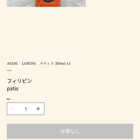
AS201 LORINS パティス 350ml x1
価
￥320
格
フィリピン
patis
数量
在庫なし