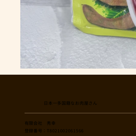
日本一多国籍なお肉屋さん
​有限会社 秀幸
登録番号：T8021002061566