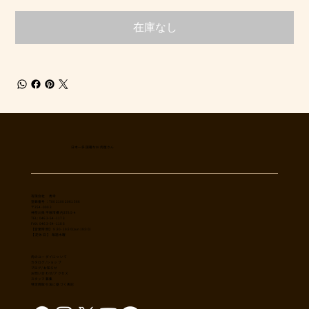
在庫なし
日本一多国籍なお肉屋さん
​有限会社 秀幸
登録番号：T8021002061566
〒254-0002
神奈川県平塚市横内3785-4
TEL: 0463-54-1173
FAX: 0463-54-1186
【営業時間】 9:30-19:30(sun18:30)
【 定休日 】 毎週木曜
肉のユーダイについて
カタログ/ショップ
ブログ/お知らせ
​お問い合わせ/アクセス
スタッフ募集
特定商取引法に基づく表記