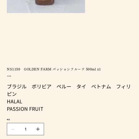
NS1150 GOLDEN FARM パッションフルーツ 500ml x1
価
￥598
格
ブラジル ボリビア ペルー タイ ベトナム フィリ
ピン
HALAL
PASSION FRUIT
数量