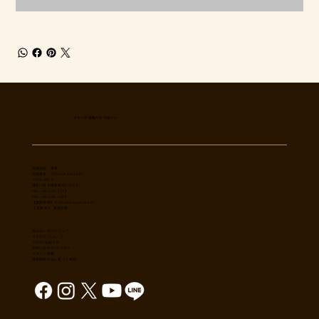
日本一多国籍なお肉屋さん
​有限会社 秀幸
登録番号：T8021002061566
〒254-0002
神奈川県平塚市横内3785-4
TEL: 0463-54-1173
FAX: 0463-54-1186
【営業時間】 9:30-19:30(sun18:30)
【 定休日 】 毎週木曜
肉のユーダイについて
カタログ/ショップ
ブログ/お知らせ
​お問い合わせ/アクセス
スタッフ募集
特定商取引法に基づく表記