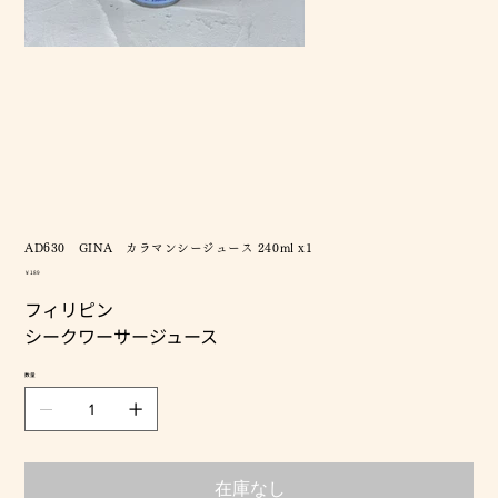
AD630 GINA カラマンシージュース 240ml x1
価
￥189
格
フィリピン
シークワーサージュース
数量
在庫なし