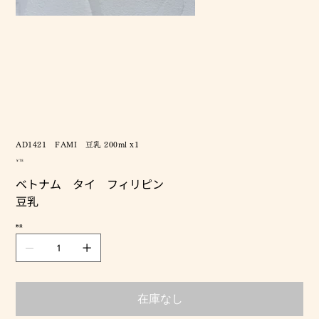
AD1421 FAMI 豆乳 200ml x1
価
￥78
格
ベトナム タイ フィリピン
豆乳
数量
在庫なし