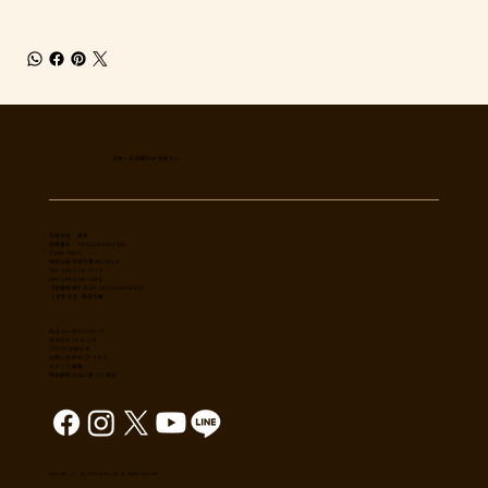
日本一多国籍なお肉屋さん
​有限会社 秀幸
登録番号：T8021002061566
〒254-0002
神奈川県平塚市横内3785-4
TEL: 0463-54-1173
FAX: 0463-54-1186
【営業時間】 9:30-19:30(sun18:30)
【 定休日 】 毎週木曜
肉のユーダイについて
カタログ/ショップ
ブログ/お知らせ
​お問い合わせ/アクセス
スタッフ募集
特定商取引法に基づく表記
Copyright （C） 2017,shuko co., ltd. All Rights reserved.