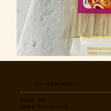
日本一多国籍なお肉屋さん
​有限会社 秀幸
登録番号：T8021002061566