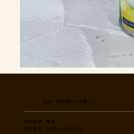
日本一多国籍なお肉屋さん
​有限会社 秀幸
登録番号：T8021002061566