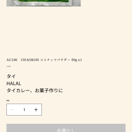
AC100 CHAOKOH ココナッツパウダー 60g x1
価
￥108
格
タイ
HALAL
タイカレー、お菓子作りに
数量
在庫なし