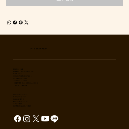
日本一多国籍なお肉屋さん
​有限会社 秀幸
登録番号：T8021002061566
〒254-0002
神奈川県平塚市横内3785-4
TEL: 0463-54-1173
FAX: 0463-54-1186
【営業時間】 9:30-19:30(sun18:30)
【 定休日 】 毎週木曜
肉のユーダイについて
カタログ/ショップ
ブログ/お知らせ
​お問い合わせ/アクセス
スタッフ募集
特定商取引法に基づく表記