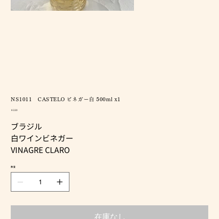
NS1011 CASTELO ビネガー白 500ml x1
価
￥220
格
ブラジル
白ワインビネガー
VINAGRE CLARO
数量
在庫なし