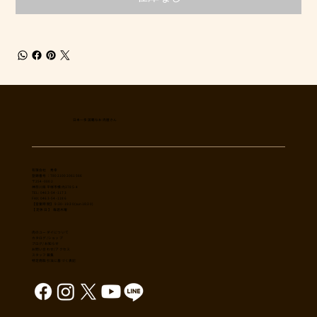
日本一多国籍なお肉屋さん
​有限会社 秀幸
登録番号：T8021002061566
〒254-0002
神奈川県平塚市横内3785-4
TEL: 0463-54-1173
FAX: 0463-54-1186
【営業時間】 9:30-19:30(sun18:30)
【 定休日 】 毎週木曜
肉のユーダイについて
カタログ/ショップ
ブログ/お知らせ
​お問い合わせ/アクセス
スタッフ募集
特定商取引法に基づく表記