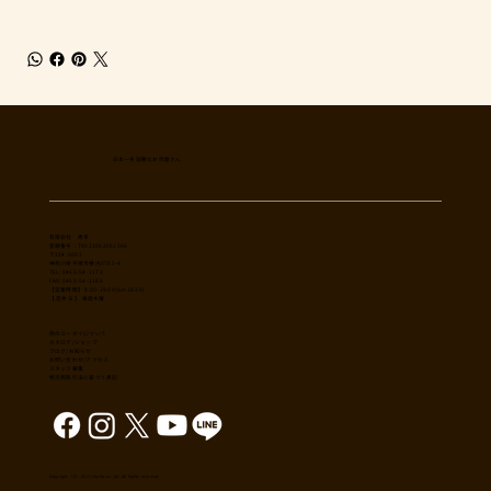
日本一多国籍なお肉屋さん
​有限会社 秀幸
登録番号：T8021002061566
〒254-0002
神奈川県平塚市横内3785-4
TEL: 0463-54-1173
FAX: 0463-54-1186
【営業時間】 9:30-19:30(sun18:30)
【 定休日 】 毎週木曜
肉のユーダイについて
カタログ/ショップ
ブログ/お知らせ
​お問い合わせ/アクセス
スタッフ募集
特定商取引法に基づく表記
Copyright （C） 2017,shuko co., ltd. All Rights reserved.