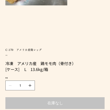
C-170 アメリカ産鶏レッグ
価
￥0
格
冷凍 アメリカ産 鶏モモ肉（骨付き）
[ケース] L 13.6kg/箱
数量
在庫なし