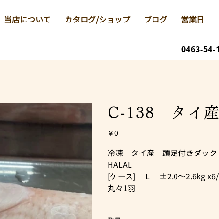
当店について
カタログ/ショップ
ブログ
営業日
0463-54-
C-138 タイ
価
￥0
格
冷凍 タイ産 頭足付きダック
HALAL
[ケース] L ±2.0～2.6kg x6
丸々1羽