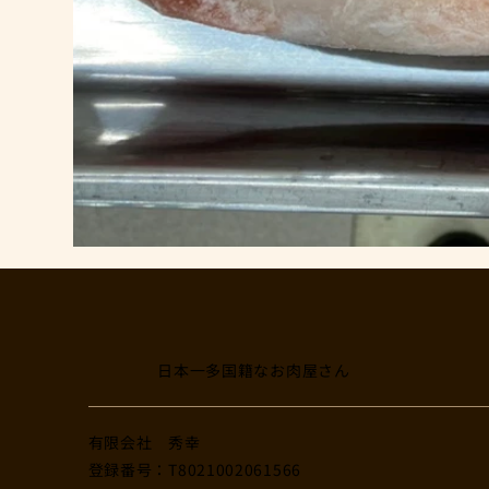
日本一多国籍なお肉屋さん
​有限会社 秀幸
登録番号：T8021002061566