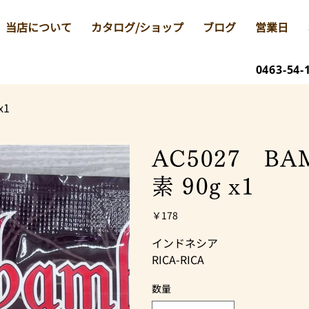
当店について
カタログ/ショップ
ブログ
営業日
0463-54-
x1
AC5027 B
素 90g x1
価
￥178
格
インドネシア
RICA-RICA
数量