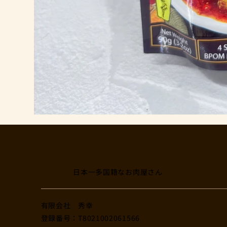
日本一多国籍なお肉屋さん
​有限会社 秀幸
登録番号：T8021002061566