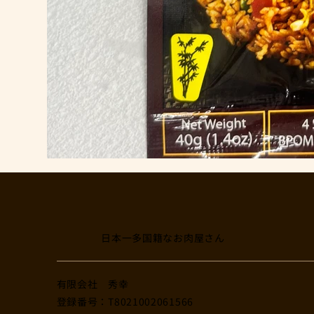
日本一多国籍なお肉屋さん
​有限会社 秀幸
登録番号：T8021002061566