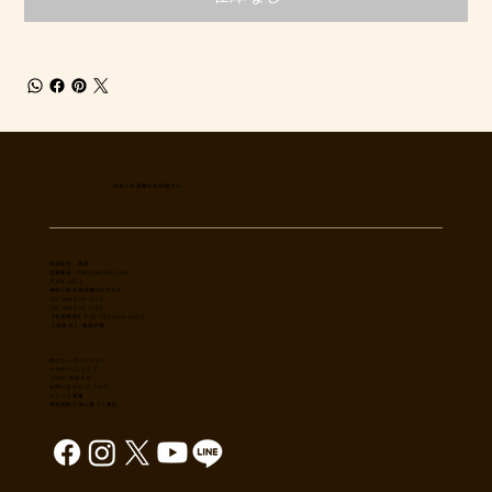
日本一多国籍なお肉屋さん
​有限会社 秀幸
登録番号：T8021002061566
〒254-0002
神奈川県平塚市横内3785-4
TEL: 0463-54-1173
FAX: 0463-54-1186
【営業時間】 9:30-19:30(sun18:30)
【 定休日 】 毎週木曜
肉のユーダイについて
カタログ/ショップ
ブログ/お知らせ
​お問い合わせ/アクセス
スタッフ募集
特定商取引法に基づく表記