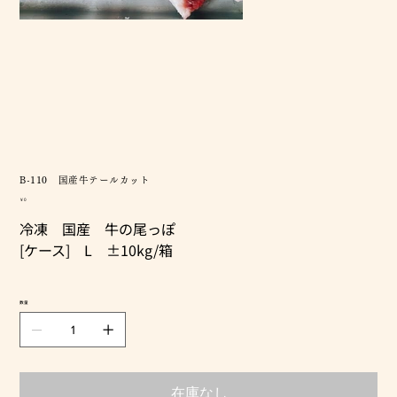
B-110 国産牛テールカット
価
￥0
格
冷凍 国産 牛の尾っぽ
[ケース] L ±10kg/箱
数量
在庫なし