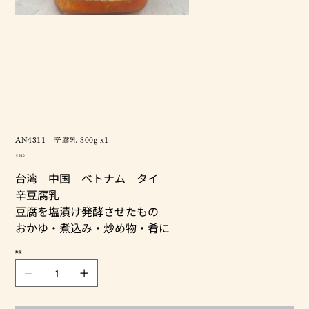
AN4311 辛腐乳 300g x1
価
￥620
格
台湾 中国 ベトナム タイ
辛豆腐乳
豆腐を塩漬け発酵させたもの
おかゆ・煮込み・炒め物・肴に
数量