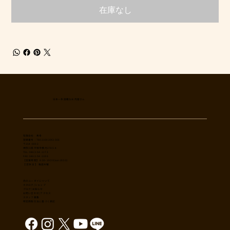
在庫なし
日本一多国籍なお肉屋さん
​有限会社 秀幸
登録番号：T8021002061566
〒254-0002
神奈川県平塚市横内3785-4
TEL: 0463-54-1173
FAX: 0463-54-1186
【営業時間】 9:30-19:30(sun18:30)
【 定休日 】 毎週木曜
肉のユーダイについて
カタログ/ショップ
ブログ/お知らせ
​お問い合わせ/アクセス
スタッフ募集
特定商取引法に基づく表記