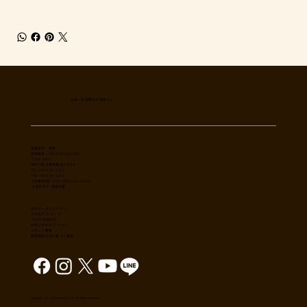
日本一多国籍なお肉屋さん
​有限会社 秀幸
登録番号：T8021002061566
〒254-0002
神奈川県平塚市横内3785-4
TEL: 0463-54-1173
FAX: 0463-54-1186
【営業時間】 9:30-19:30(sun18:30)
【 定休日 】 毎週木曜
肉のユーダイについて
カタログ/ショップ
ブログ/お知らせ
​お問い合わせ/アクセス
スタッフ募集
特定商取引法に基づく表記
Copyright （C） 2017,shuko co., ltd. All Rights reserved.