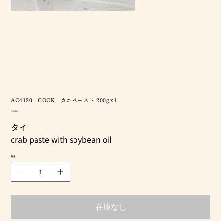
AC4120 COCK カニペースト 200g x1
価
￥890
格
タイ
crab paste with soybean oil
数量
在庫なし