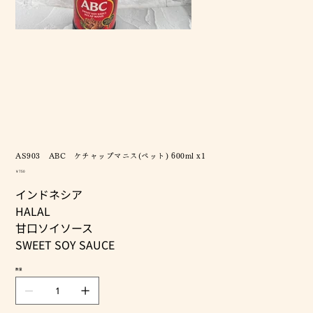
AS903 ABC ケチャップマニス(ペット) 600ml x1
価
￥750
格
インドネシア
HALAL
甘口ソイソース
SWEET SOY SAUCE
数量