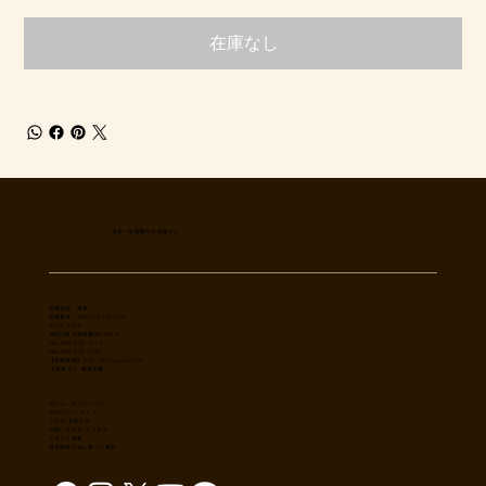
在庫なし
日本一多国籍なお肉屋さん
​有限会社 秀幸
登録番号：T8021002061566
〒254-0002
神奈川県平塚市横内3785-4
TEL: 0463-54-1173
FAX: 0463-54-1186
【営業時間】 9:30-19:30(sun18:30)
【 定休日 】 毎週木曜
肉のユーダイについて
カタログ/ショップ
ブログ/お知らせ
​お問い合わせ/アクセス
スタッフ募集
特定商取引法に基づく表記