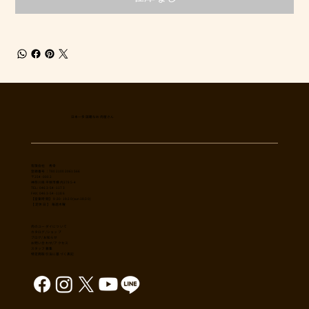
日本一多国籍なお肉屋さん
​有限会社 秀幸
登録番号：T8021002061566
〒254-0002
神奈川県平塚市横内3785-4
TEL: 0463-54-1173
FAX: 0463-54-1186
【営業時間】 9:30-19:30(sun18:30)
【 定休日 】 毎週木曜
肉のユーダイについて
カタログ/ショップ
ブログ/お知らせ
​お問い合わせ/アクセス
スタッフ募集
特定商取引法に基づく表記