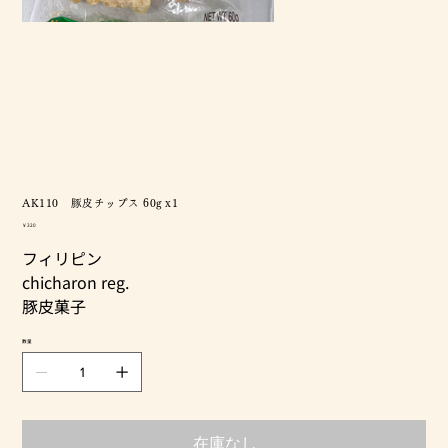
AK110 豚皮チップス 60g x1
価
￥320
格
フィリピン
chicharon reg.
豚皮菓子
数量
在庫なし