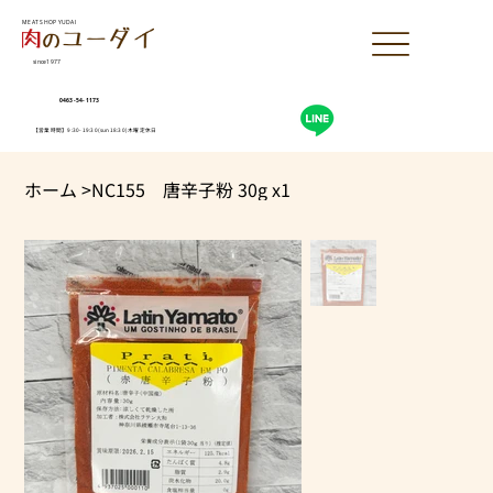
MEAT SHOP YUDAI
since1977
0463-54-1173
【営業時間】9:30-19:30(sun18:30)木曜定休日
ホーム
>
NC155 唐辛子粉 30g x1