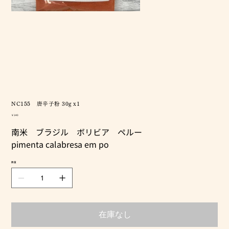
NC155 唐辛子粉 30g x1
価
￥140
格
南米 ブラジル ボリビア ペルー
pimenta calabresa em po
数量
在庫なし