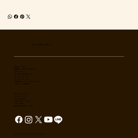
日本一多国籍なお肉屋さん
​有限会社 秀幸
登録番号：T8021002061566
〒254-0002
神奈川県平塚市横内3785-4
TEL: 0463-54-1173
FAX: 0463-54-1186
【営業時間】 9:30-19:30(sun18:30)
【 定休日 】 毎週木曜
肉のユーダイについて
カタログ/ショップ
ブログ/お知らせ
​お問い合わせ/アクセス
スタッフ募集
特定商取引法に基づく表記
Copyright （C） 2017,shuko co., ltd. All Rights reserved.