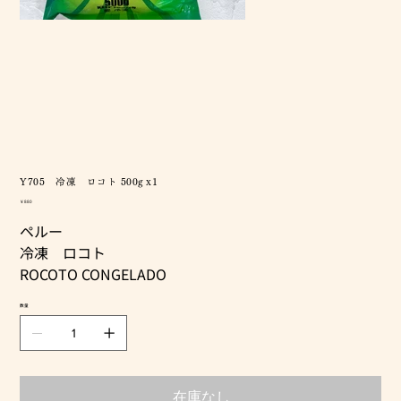
Y705 冷凍 ロコト 500g x1
価
￥880
格
ペルー
冷凍 ロコト
ROCOTO CONGELADO
数量
在庫なし