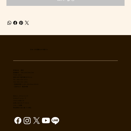
日本一多国籍なお肉屋さん
​有限会社 秀幸
登録番号：T8021002061566
〒254-0002
神奈川県平塚市横内3785-4
TEL: 0463-54-1173
FAX: 0463-54-1186
【営業時間】 9:30-19:30(sun18:30)
【 定休日 】 毎週木曜
肉のユーダイについて
カタログ/ショップ
ブログ/お知らせ
​お問い合わせ/アクセス
スタッフ募集
特定商取引法に基づく表記