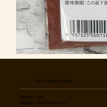
日本一多国籍なお肉屋さん
​有限会社 秀幸
登録番号：T8021002061566