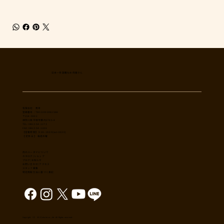
日本一多国籍なお肉屋さん
​有限会社 秀幸
登録番号：T8021002061566
〒254-0002
神奈川県平塚市横内3785-4
TEL: 0463-54-1173
FAX: 0463-54-1186
【営業時間】 9:30-19:30(sun18:30)
【 定休日 】 毎週木曜
肉のユーダイについて
カタログ/ショップ
ブログ/お知らせ
​お問い合わせ/アクセス
スタッフ募集
特定商取引法に基づく表記
Copyright （C） 2017,shuko co., ltd. All Rights reserved.