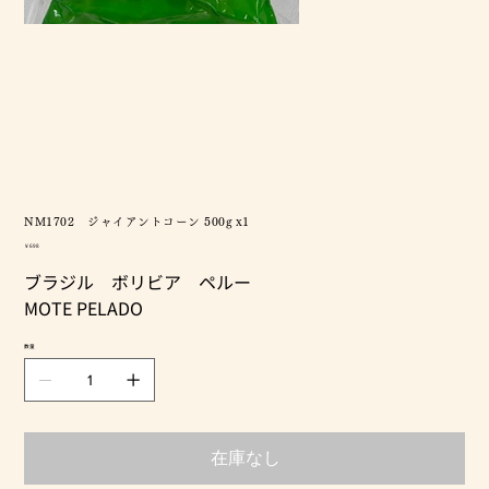
NM1702 ジャイアントコーン 500g x1
価
￥698
格
ブラジル ボリビア ペルー
MOTE PELADO
数量
在庫なし