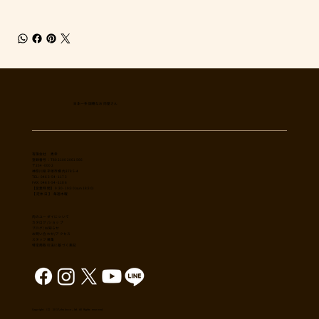
日本一多国籍なお肉屋さん
​有限会社 秀幸
登録番号：T8021002061566
〒254-0002
神奈川県平塚市横内3785-4
TEL: 0463-54-1173
FAX: 0463-54-1186
【営業時間】 9:30-19:30(sun18:30)
【 定休日 】 毎週木曜
肉のユーダイについて
カタログ/ショップ
ブログ/お知らせ
​お問い合わせ/アクセス
スタッフ募集
特定商取引法に基づく表記
Copyright （C） 2017,shuko co., ltd. All Rights reserved.