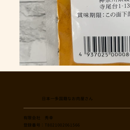
日本一多国籍なお肉屋さん
​有限会社 秀幸
登録番号：T8021002061566