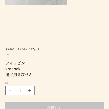
AK600 えびせん 227g x1
価
￥200
格
フィリピン
kroepek
揚げ用えびせん
数量
在庫なし