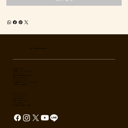
日本一多国籍なお肉屋さん
​有限会社 秀幸
登録番号：T8021002061566
〒254-0002
神奈川県平塚市横内3785-4
TEL: 0463-54-1173
FAX: 0463-54-1186
【営業時間】 9:30-19:30(sun18:30)
【 定休日 】 毎週木曜
肉のユーダイについて
カタログ/ショップ
ブログ/お知らせ
​お問い合わせ/アクセス
スタッフ募集
特定商取引法に基づく表記