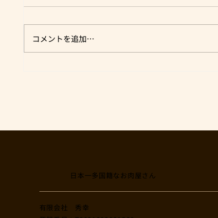
コメントを追加…
【 牛骨バゲット焼き 】オ
【お
ス・ア・モアル - Os à moelle
ク
-
日本一多国籍なお肉屋さん
​有限会社 秀幸