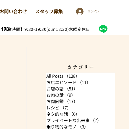
お問い合わせ
スタッフ募集
ログイン
1173
【営業時間】9:30-19:30(sun18:30)木曜定休日
カテゴリー
All Posts
（128）
128件の記事
お店エピソード
（11）
11件の記事
お店の話
（51）
51件の記事
お肉の話
（9）
9件の記事
お肉図鑑
（17）
17件の記事
レシピ
（7）
7件の記事
ネタ的な話
（6）
6件の記事
プライベートな出来事
（7）
7件の記事
乗り物的なモノ
（3）
3件の記事