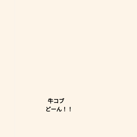
牛コブ
どーん！！