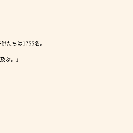
供たちは1755名。
に及ぶ。」