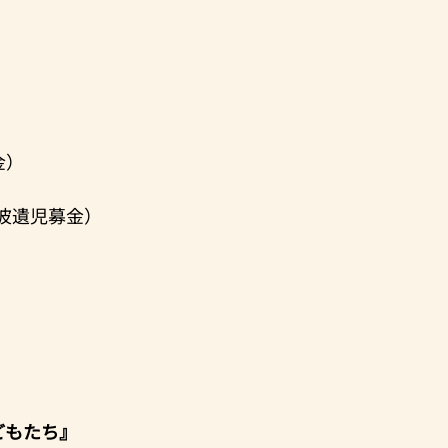
。
金）
波遺児募金）
どもたち』