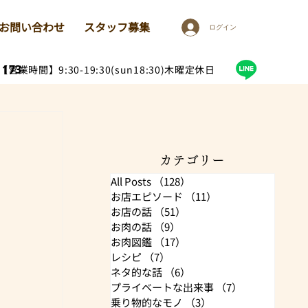
お問い合わせ
スタッフ募集
ログイン
1173
【営業時間】9:30-19:30(sun18:30)木曜定休日
カテゴリー
All Posts
（128）
128件の記事
お店エピソード
（11）
11件の記事
お店の話
（51）
51件の記事
お肉の話
（9）
9件の記事
お肉図鑑
（17）
17件の記事
レシピ
（7）
7件の記事
ネタ的な話
（6）
6件の記事
プライベートな出来事
（7）
7件の記事
乗り物的なモノ
（3）
3件の記事