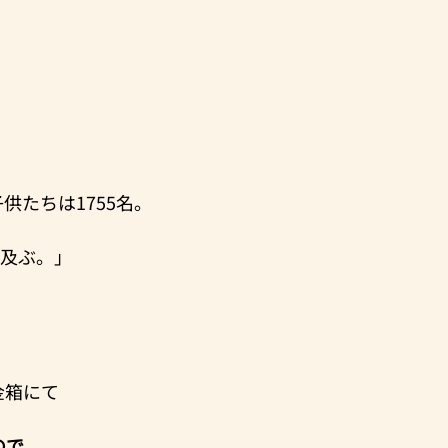
供たちは1755名。
に及ぶ。」
金箱にて
ので