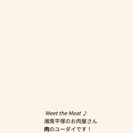
Meet the Meat ♪
湘南平塚のお肉屋さん
肉
のユーダイです！