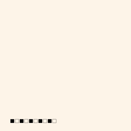
■□■□■□■□■□