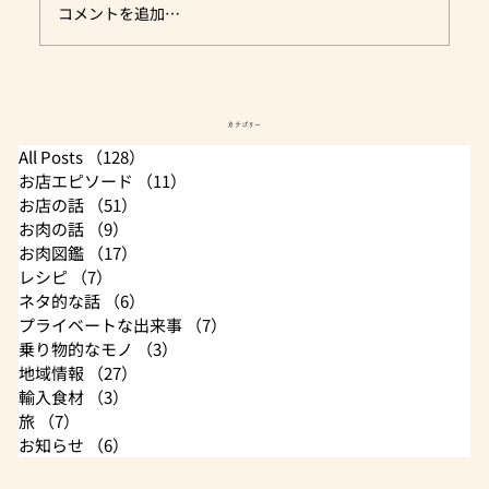
コメントを追加…
【乗り物的なモノ】※旧ブログリンク
カテゴリー
All Posts
（128）
128件の記事
お店エピソード
（11）
11件の記事
お店の話
（51）
51件の記事
お肉の話
（9）
9件の記事
お肉図鑑
（17）
17件の記事
レシピ
（7）
7件の記事
ネタ的な話
（6）
6件の記事
プライベートな出来事
（7）
7件の記事
乗り物的なモノ
（3）
3件の記事
地域情報
（27）
27件の記事
輸入食材
（3）
3件の記事
旅
（7）
7件の記事
お知らせ
（6）
6件の記事