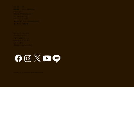
​有限会社 秀幸
登録番号：T8021002061566
〒254-0002
神奈川県平塚市横内3785-4
TEL: 0463-54-1173
FAX: 0463-54-1186
【営業時間】 9:30-19:30(sun18:30)
【 定休日 】 毎週木曜
肉のユーダイについて
カタログ/ショップ
ブログ/お知らせ
​お問い合わせ/アクセス
スタッフ募集
特定商取引法に基づく表記
Copyright （C） 2017,shuko co., ltd. All Rights reserved.