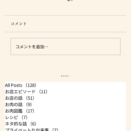
コメント
コメントを追加…
営業日・休み案内 (肉のユーダイ)
カテゴリー
All Posts
（128）
128件の記事
お店エピソード
（11）
11件の記事
お店の話
（51）
51件の記事
お肉の話
（9）
9件の記事
お肉図鑑
（17）
17件の記事
レシピ
（7）
7件の記事
ネタ的な話
（6）
6件の記事
プライベートな出来事
（7）
7件の記事