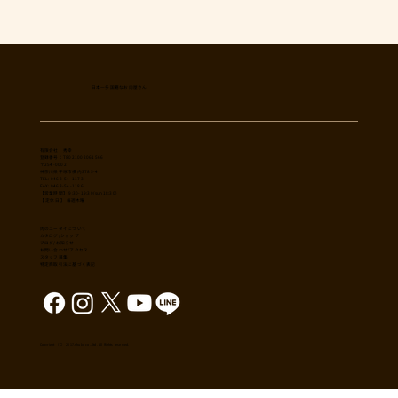
日本一多国籍なお肉屋さん
​有限会社 秀幸
登録番号：T8021002061566
〒254-0002
神奈川県平塚市横内3785-4
TEL: 0463-54-1173
FAX: 0463-54-1186
【営業時間】 9:30-19:30(sun18:30)
【 定休日 】 毎週木曜
肉のユーダイについて
カタログ/ショップ
ブログ/お知らせ
​お問い合わせ/アクセス
スタッフ募集
特定商取引法に基づく表記
Copyright （C） 2017,shuko co., ltd. All Rights reserved.