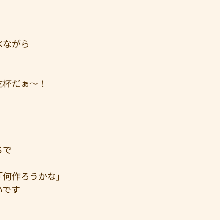
べながら
乾杯だぁ～！
ちで
「何作ろうかな」
いです