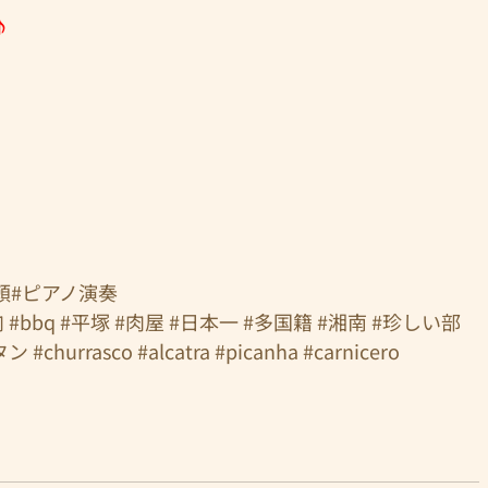
♪
 
頼
#ピアノ演奏
肉
#bbq
#平塚
#肉屋
#日本一
#多国籍
#湘南
#珍しい部
タン
#churrasco
#alcatra
#picanha
#carnicero