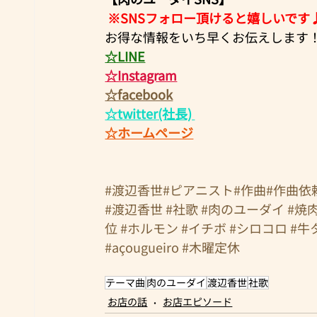
※SNSフォロー頂けると嬉しいです
お得な情報をいち早くお伝えします！ 
☆LINE
☆Instagram
☆facebook
☆twitter(社長)​ 
☆ホームページ
#渡辺香世
#ピアニスト
#作曲
#作曲依
#渡辺香世
#社歌
#肉のユーダイ
#焼
位
#ホルモン
#イチボ
#シロコロ
#牛
#açougueiro
#木曜定休
テーマ曲
肉のユーダイ
渡辺香世
社歌
お店の話
お店エピソード