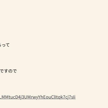
るって
ですので
=PLMMtucD4j3UMrwyYhEouClItqk7cj7sIi